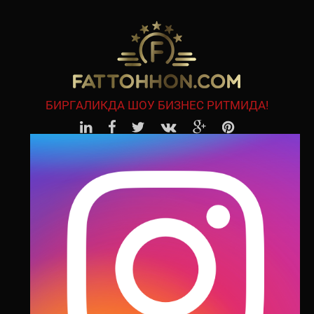
БИРГАЛИКДА ШОУ БИЗНЕС РИТМИДА!