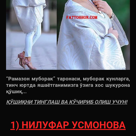
“Рамазон муборак” таронаси, муборак кунларга,
тинч юртда яшаётганимизга ўзига хос шукурона
қўшиқ...
ҚЎШИҚНИ ТИНГЛАШ ВА КЎЧИРИБ ОЛИШ УЧУН!
1) НИЛУФАР УСМОНОВА