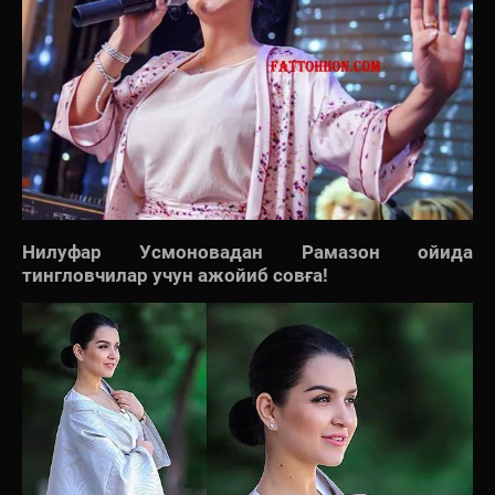
Нилуфар Усмоновадан Рамазон ойида
тингловчилар учун ажойиб совға!