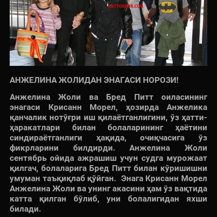
АНЖЕЛИНА ЖОЛИДАН ЭНАГАСИ НОРОЗИ!
Анжелина Жоли ва Бред Питт оиласининг
энагаси Крисанн Морел, ҳозирда Анжелика
қанчалик нотўғри иш қилаётганлигини, ўз ҳатти-
ҳаракатлари билан болаларининг ҳаётини
синдираётганлиги ҳақида, очиқчасига ўз
фикрларини билдирди. Анжелина Жоли
сентябрь ойида ажрашиш учун судга мурожаат
қилгач, болаларига Бред Питт билан кўришишни
умуман таъқиқлаб қўйган. Энага Крисанн Морел
Анжелина Жоли ва унинг акасини ҳам ўз вақтида
катта қилган бўлиб, уни болалигидан яхши
билади.