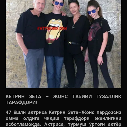
КЕТРИН ЗЕТА – ЖОНС ТАБИИЙ ГЎЗАЛЛИК
ТАРАФДОРИ!
47 ёшли актриса Кетрин Зета–Жонс пардозсиз
омма олдига чиқиш тарафдори эканлигини
исботламоқда. Актриса, турмуш ўртоғи актёр