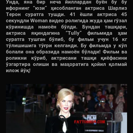
Унда, яна бир неча йиллардан буён бу бу
ифорнинг “юзи” ҳисобланган актриса Шарлиз
Терон суратга тушди. 41 ёшли актриса 45
секундли Woman видео ролигида жуда ҳам гўзал
кўринишда намоён бўлди. Бундан ташқари,
актриса яқиндагина “Tully” фильмида ҳам
суратга тушган бўлиб, бу фильм учун 16 кг
тўлишишига тўғри келганди. Бу фильмда у кўп
болали она образида намоён бўлади! Фильм ва
роликни кўриб, актрисани ташқи қиёфасини
ўзгартира олиши ва маҳоратига қойил қолмай
илож йўқ!