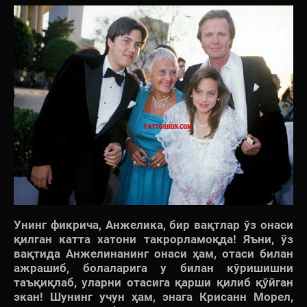
Унинг фикрича, Анжелика, бир вақтлар ўз онаси
қилган катта хатони такрорламоқда! Яъни, ўз
вақтида Анжелинанинг онаси ҳам, отаси билан
ажрашиб, болаларига у билан кўришишни
таъқиқлаб, уларни отасига қарши қилиб қўйган
экан! Шунинг учун ҳам, энага Крисанн Морел,