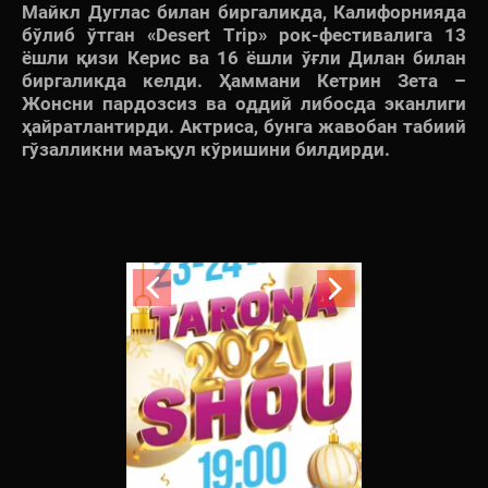
Майкл Дуглас билан биргаликда, Калифорнияда
бўлиб ўтган «Desert Trip» рок-фестивалига 13
ёшли қизи Керис ва 16 ёшли ўғли Дилан билан
биргаликда келди. Ҳаммани Кетрин Зета –
Жонсни пардозсиз ва оддий либосда эканлиги
ҳайратлантирди. Актриса, бунга жавобан табиий
гўзалликни маъқул кўришини билдирди.