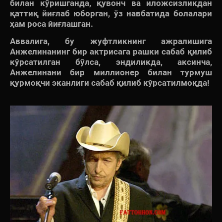
билан кўришганда, қувонч ва иложсизликдан
қаттиқ йиғлаб юборган, ўз навбатида болалари
ҳам роса йиғлашган.
Аввалига, бу жуфтликнинг ажралишига
Анжелинанинг бир актрисага рашки сабаб қилиб
кўрсатилган бўлса, эндиликда, аксинча,
Анжелинани бир миллионер билан турмуш
қурмоқчи эканлиги сабаб қилиб кўрсатилмоқда!