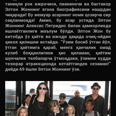
таниқли рок ижрочиси, пианиночи ва бастакор
Элтон Жоннинг ягона биографиясини нашрдан
чиқаради! Бу мемуар асарнинг номи ҳозирча сир
сақланмоқда! Аммо, бу асар устида Элтон
Жоннинг Алексис Петридис билан ҳамкорликда
ишлаётганлиги маълум бўлди. Элтон Жон бу
китобда ўз ҳаёти ва ижоди ҳақида очиқ-ойдин
ҳикоя қилишни истайди. “Ўзим босиб ўтган йўл,
ўтган ҳаётимга қараб, менга қанчалик омад
кулиб боққанлигини ҳис қиламан, ҳаётим
шунчалик телбаларча ўтмоқдаки, ўзимни худди
тезюрар атраккционда кетаётгандек сезаман!”
дейди 69 ёшли Элтон Жоннинг ўзи.