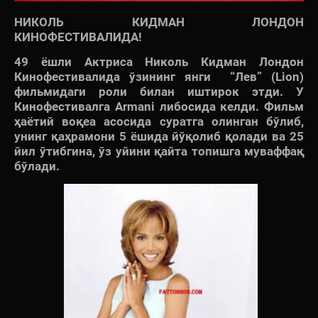
НИКОЛЬ КИДМАН ЛОНДОН
КИНОФЕСТИВАЛИДА!
49 ёшли Актриса Николь Кидман Лондон
Кинофестивалида ўзининг янги “Лев” (Lion)
фильмидаги роли билан иштирок этди. У
Кинофестивалга Armani либосида келди. Фильм
ҳаётий воқеа асосида суратга олинган бўлиб,
унинг қаҳрамони 5 ёшида йўқолиб қолади ва 25
йил ўтибгина, ўз уйини қайта топишга муваффақ
бўлади.