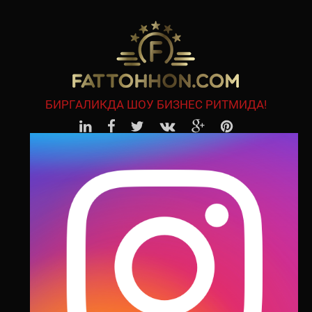
БИРГАЛИКДА ШОУ БИЗНЕС РИТМИДА!