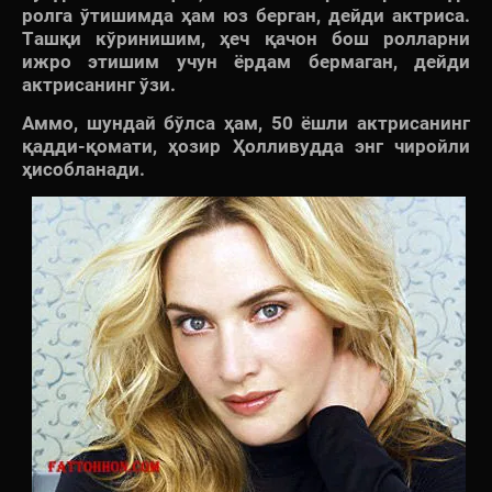
ролга ўтишимда ҳам юз берган, дейди актриса.
Ташқи кўринишим, ҳеч қачон бош ролларни
ижро этишим учун ёрдам бермаган, дейди
актрисанинг ўзи.
Аммо, шундай бўлса ҳам, 50 ёшли актрисанинг
қадди-қомати, ҳозир Ҳолливудда энг чиройли
ҳисобланади.