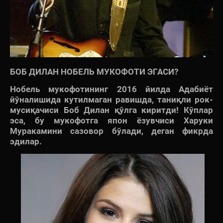
БОБ ДИЛАН НОБЕЛЬ МУКОФОТИ ЭГАСИ?
Нобель мукофотининг 2016 йилда Адабиёт
йўналишида кутилмаган равишда, таниқли рок-
мусиқачиси Боб Дилан қўлга киритди! Кўплар
эса, бу мукофотга япон ёзувчиси Харуки
Муракамини сазовор бўлади, деган фикрда
эдилар.