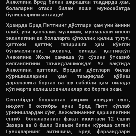
Анжелина Бред билан ажрашган тақдирда ҳам,
болаларни отаси билан яхши муносабатда
бўлишларини истайди!
Ҳозирда Бред Питтнинг дўстлари ҳам уни ёнини
олиб, уни қанчалик мулойим, муомалали инсон
эканлигини ва болаларга қўполлик қилиш тугул,
ҳаттоки қаттиқ гапиришга ҳам кўнгли
бўлмаслигини, аксинча, оилада қаттиққўл
Анжелина Жоли ҳамиша ўз сўзини ўтказиб
келганлигини таъкидлашмоқда! Ўз вақтида
Анжелина ҳаттоки, Бредни дўстлари билан
кўришишларини ҳам таъқиқлаб қўйиш
даражасига борган ва шу сабабли ҳам, оилада
кўп марта келишмовчиликлар юз берган экан.
Сентябрда бошланган ажрим ишидан сўнг,
ниҳоят 8 октябрь куни Бред Питт кўплаб
уринишлардан сўнг, Анжелинанинг қаршилигини
енгиб болаларининг фақат иккитаси 12 ёшли
Захара ва 8 ёшли Вивьен билан кўриша олган!
Гувоҳларнинг айтишича, Бред фарзандлари