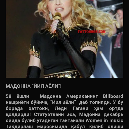
МАДОННА “ЙИЛ АЁЛИ”!
58 ёшли Мадонна Американинг Billboard
нашриёти бўйича, “Йил аёли” деб топилди. У бу
борада ҳаттоки, Леди Гагани ҳам ортда
қолдирди! Статуэткани эса, Мадонна декабрь
ойида бўлиб ўтадиган тантанали Women in music
Тақдирлаш маросимида қабул қилиб олиши