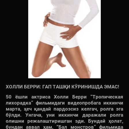
ХОЛЛИ БЕРРИ: ГАП ТАШҚИ КЎРИНИШДА ЭМАС!
50 ёшли актриса Холли Берри “Тропическая
лихорадка” фильмидаги видеопробага иккинчи
марта, ҳеч қандай пардозсиз келгач, ролга эга
бўлди. Унгача, уни иккинчи даражали ролга
олишни режалаштиришган эди. Бундай ҳолат,
бундан аввал ҳам, “Бал монстров” фильмида