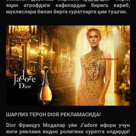
яқин атрофдаги кафелардан бирига кириб,
мухлислари билан бирга суратларга ҳам тушган.
ШАРЛИЗ ТЕРОН DIOR РЕКЛАМАСИДА!
Dior Француз Модалар уйи J’adore ифори учун
янги реклама видео ролигини суратга олдирди!