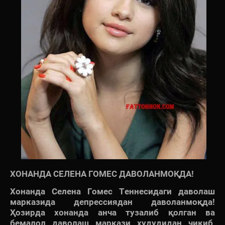
ХОНАНДА СЕЛЕНА ГОМЕС ДАВОЛАНМОҚДА!
Хонанда Селена Гомес Теннесидаги даволаш
марказида депрессиядан даволанмоқда!
Ҳозирда хонанда анча тузалиб қолган ва
бемалол даволаш маркази ҳудудидан чиқиб,