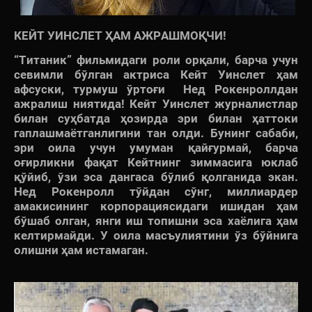
КЕЙТ УИНСЛЕТ ҲАМ АЖРАШМОҚЧИ!
“Титаник” фильмидаги роли орқали, барча учун
севимли бўлган актриса Кейт Уинслет ҳам
афсуски, турмуш ўртоғи Нед Рокенроллдан
ажралиш ниятида! Кейт Уинслет журналистлар
билан суҳбатда ҳозирда эри билан ҳаттоки
гаплашмаётганлигини тан олди. Бунинг сабаби,
эри оила учун умуман қайғурмай, барча
оғирликни фақат Кейтнинг зиммасига юклаб
қўйиб, ўзи эса дангаса бўлиб қолганида экан.
Нед Рокенролл тўйдан сўнг, миллиардер
амакисининг корпорациясидаги ишидан ҳам
бўшаб олган, янги иш топишни эса хаёлига ҳам
келтирмайди. У оила масъулиятини ўз бўйнига
олишни ҳам истамаган.