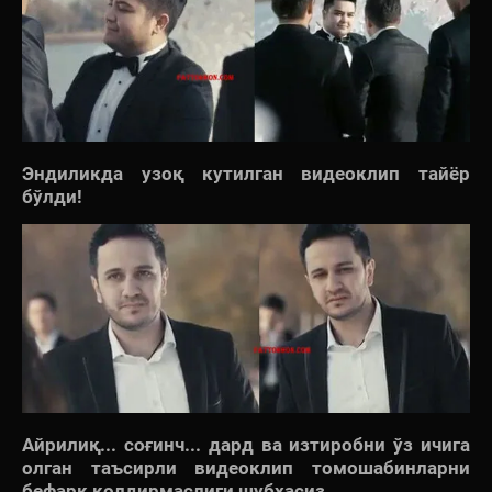
Эндиликда узоқ кутилган видеоклип тайёр
бўлди!
Айрилиқ... соғинч... дард ва изтиробни ўз ичига
олган таъсирли видеоклип томошабинларни
бефарқ қолдирмаслиги шубҳасиз...