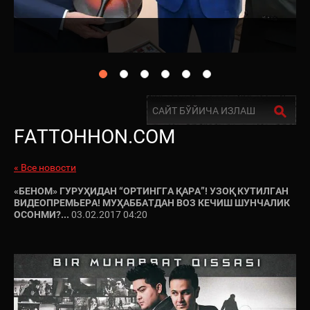
FATTOHHON.COM
« Все новости
«БЕНОМ» ГУРУҲИДАН “ОРТИНГГА ҚАРА”! УЗОҚ КУТИЛГАН
ВИДЕОПРЕМЬЕРА! МУҲАББАТДАН ВОЗ КЕЧИШ ШУНЧАЛИК
ОСОНМИ?...
03.02.2017 04:20