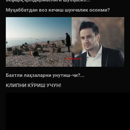
Муҳаббатдан воз кечиш шунчалик осонми?
Бахтли лаҳзаларни унутиш-чи?...
КЛИПНИ КЎРИШ УЧУН!