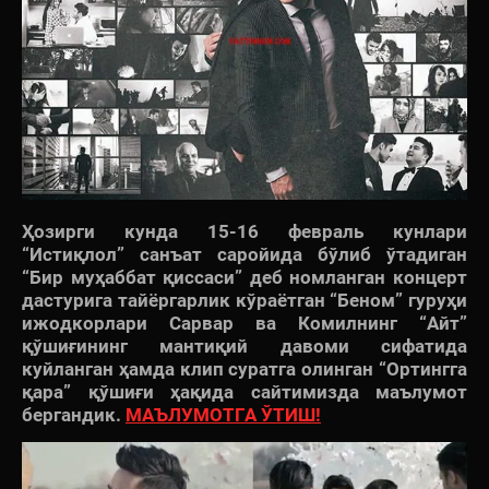
Ҳозирги кунда 15-16 февраль кунлари
“Истиқлол” санъат саройида бўлиб ўтадиган
“Бир муҳаббат қиссаси” деб номланган концерт
дастурига тайёргарлик кўраётган “Беном” гуруҳи
ижодкорлари Сарвар ва Комилнинг “Айт”
қўшиғининг мантиқий давоми сифатида
куйланган ҳамда клип суратга олинган “Ортингга
қара” қўшиғи ҳақида сайтимизда маълумот
бергандик.
МАЪЛУМОТГА ЎТИШ!