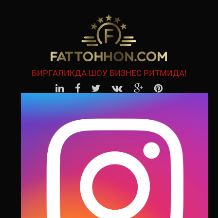
БИРГАЛИКДА ШОУ БИЗНЕС РИТМИДА!