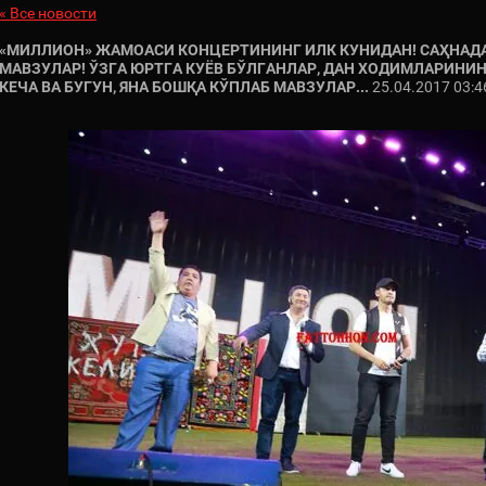
« Все новости
«МИЛЛИОН» ЖАМОАСИ КОНЦЕРТИНИНГ ИЛК КУНИДАН! САҲНАДА
МАВЗУЛАР! ЎЗГА ЮРТГА КУЁВ БЎЛГАНЛАР, ДАН ХОДИМЛАРИНИН
КЕЧА ВА БУГУН, ЯНА БОШҚА КЎПЛАБ МАВЗУЛАР...
25.04.2017 03:4