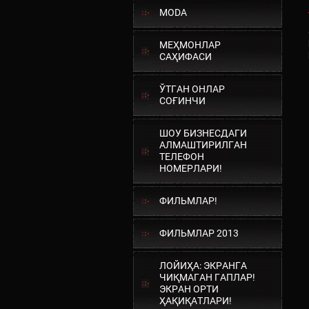
MODA
МЕҲМОНЛАР
САҲИФАСИ
ЎТГАН ОНЛАР
СОҒИНЧИ
ШОУ БИЗНЕСДАГИ
АЛМАШТИРИЛГАН
ТЕЛЕФОН
НОМЕРЛАРИ!
ФИЛЬМЛАР!
ФИЛЬМЛАР 2013
ЛОЙИҲА: ЭКРАНГА
ЧИҚМАГАН ГАПЛАР!
ЭКРАН ОРТИ
ҲАҚИҚАТЛАРИ!