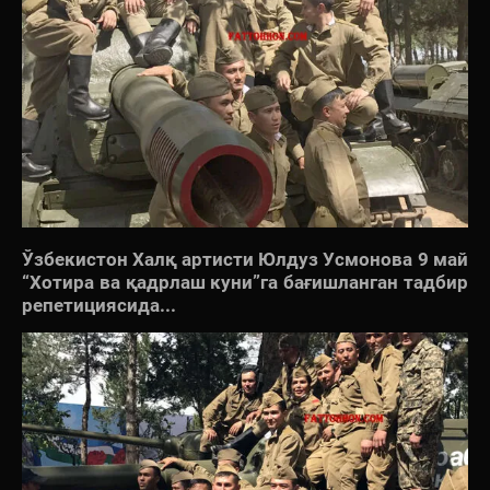
Ўзбекистон Халқ артисти Юлдуз Усмонова 9 май
“Хотира ва қадрлаш куни”га бағишланган тадбир
репетициясида...