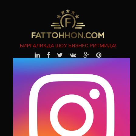
БИРГАЛИКДА ШОУ БИЗНЕС РИТМИДА!