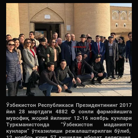
Ўзбекистон Республикаси Президентининг 2017
йил 28 мартдаги 4882 Ф сонли фармойишига
мувофиқ жорий йилнинг 12-16 ноябрь кунлари
Туркманистонда “Ўзбекистон маданияти
кунлари” ўтказилиши режалаштирилган бўлиб,
12 ноябрь куни 57 кишидан иборат делегация,