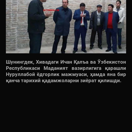
Шунингдек, Хивадаги Ичан Қалъа ва Ўзбекистон
Республикаси Маданият вазирлигига қарашли
Нуруллабой ёдгорлик мажмуаси, ҳамда яна бир
қанча тарихий қадамжоларни зиёрат қилишди.