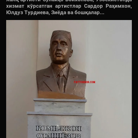
хизмат кўрсатган артистлар Сардор Раҳимхон,
Юлдуз Турдиева, Зиёда ва бошқалар...