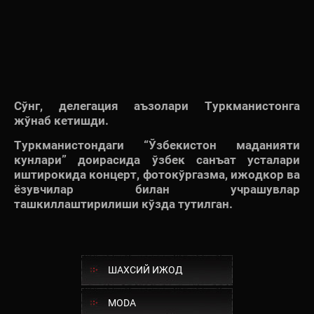
Сўнг, делегация аъзолари Туркманистонга
жўнаб кетишди.
Туркманистондаги “Ўзбекистон маданияти
кунлари” доирасида ўзбек санъат усталари
иштирокида концерт, фотокўргазма, ижодкор ва
ёзувчилар билан учрашувлар
ташкиллаштирилиши кўзда тутилган.
ШАХСИЙ ИЖОД
MODA