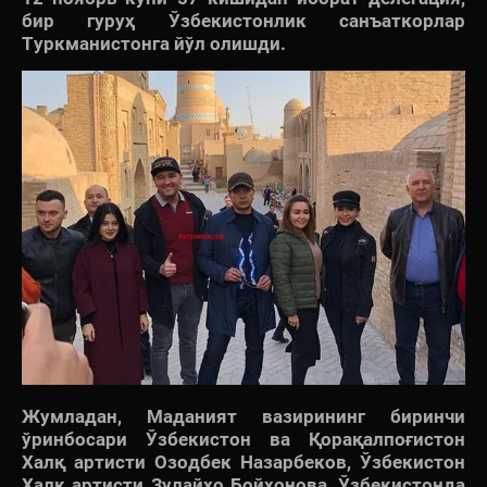
бир гуруҳ Ўзбекистонлик санъаткорлар
Туркманистонга йўл олишди.
Жумладан, Маданият вазирининг биринчи
ўринбосари Ўзбекистон ва Қорақалпоғистон
Халқ артисти Озодбек Назарбеков, Ўзбекистон
Халқ артисти Зулайҳо Бойхонова, Ўзбекистонда