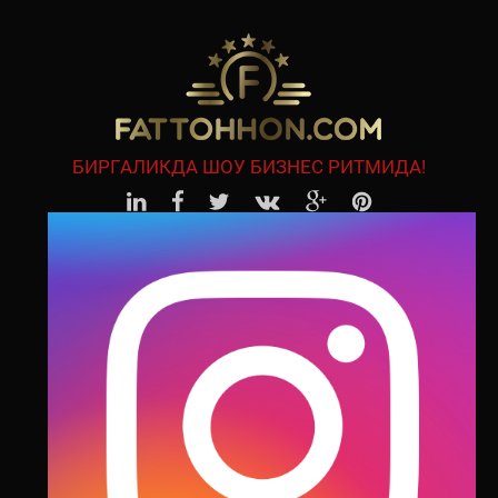
БИРГАЛИКДА ШОУ БИЗНЕС РИТМИДА!