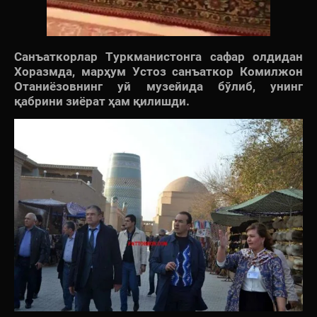
Санъаткорлар Туркманистонга сафар олдидан
Хоразмда, марҳум Устоз санъаткор Комилжон
Отаниёзовнинг уй музейида бўлиб, унинг
қабрини зиёрат ҳам қилишди.