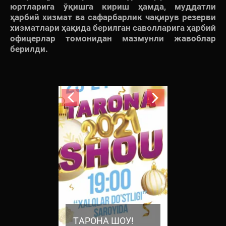
юртларига ўқишга кириш ҳамда, муддатли
ҳарбий хизмат ва сафарбарлик чақирув резерви
хизматлари ҳақида берилган саволларига ҳарбий
офицерлар томонидан мазмунли жавоблар
берилди.
 ШОУ!
ТАРОНА ШОУ!
ТАРОНА 