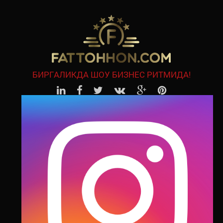
БИРГАЛИКДА ШОУ БИЗНЕС РИТМИДА!