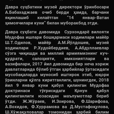
Давра суҳбатини музей директори ўринбосари
А.Бабахаджаев очиб берди ҳамда, барчани
яқинлашиб келаётган “14 январ-Ватан
ҳимоячилари куни” билан муборакбод этди.
Давра суҳбати давомида Сурхондарё вилояти
Мудофаа ишлари бошқармаси ходимлари майёр
Ш.Т.Одилов, майёр А.М.Йўлдошев, музей
ходимлари Р.Худойбердиев, А.Абдуллаевлар
сўзга чиқишди ва миллий армиямизнинг куч-
қудрати, салоҳияти, имкониятлари ва
вазифалари, 2017 йил давомида бир неча хориж
давлатларида бўлиб ўтган ҳарбийлар ўртасидаги
мусобақаларда муносиб иштирок этиб, юқори
ўринларни қўлга киритганлиги, шунингдек, 2018
йил 9 январ куни қабул қилинган Мудофаа
доктринаси тўғрисидаги Қонун қабул
қилинганлиги юзасидан маълумотлар бериб
ўтди. Ж.Жўраев, И.Зоирова, Ф.Шарифова,
А.Вохидов, Ф.Хуррамова ва Д.Мустафоқулова,
Ш.Хўжақуловалар томонидан ҳарбий билим