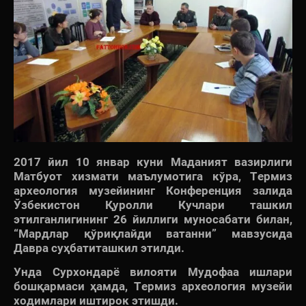
2017 йил 10 январ куни Маданият вазирлиги
Матбуот хизмати маълумотига кўра, Термиз
археология музейининг Конференция залида
Ўзбекистон Қуролли Кучлари ташкил
этилганлигининг 26 йиллиги муносабати билан,
“Мардлар қўриқлайди ватанни” мавзусида
Давра суҳбатиташкил этилди.
Унда Сурхондарё вилояти Мудофаа ишлари
бошқармаси ҳамда, Термиз археология музейи
ходимлари иштирок этишди.