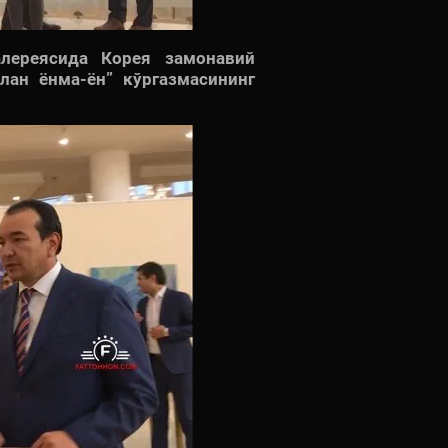
лереясида Корея замонавий
лан ёнма-ён” кўргазмасининг