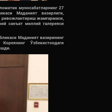
РОНА ШОУ!
пломатик муносабатларнинг 27
икаси Маданият вазирлиги,
и ривожлантириш жамғармаси,
ирий санъат миллий галереяси
бликаси Маданият вазирининг
Кореянинг Ўзбекистондаги
ишди.