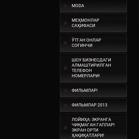
MODA
МЕҲМОНЛАР
САҲИФАСИ
ЎТГАН ОНЛАР
СОҒИНЧИ
ШОУ БИЗНЕСДАГИ
АЛМАШТИРИЛГАН
ТЕЛЕФОН
НОМЕРЛАРИ!
ФИЛЬМЛАР!
ФИЛЬМЛАР 2013
ЛОЙИҲА: ЭКРАНГА
ЧИҚМАГАН ГАПЛАР!
ЭКРАН ОРТИ
ҲАҚИҚАТЛАРИ!