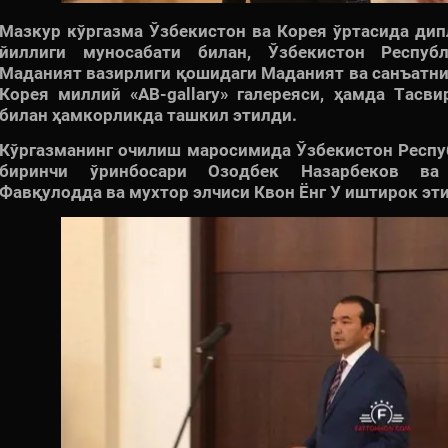
ТАРОНА ШОУ!
ТАРОНА ШОУ!
ТА
Мазкур кўргазма Ўзбекистон ва Корея ўртасида ди
йиллиги муносабати билан, Ўзбекистон Республ
Маданият вазирлиги қошидаги Маданият ва санъатн
Корея миллий «AB-gallary» галереяси, ҳамда Тасв
билан ҳамкорликда ташкил этилди.
Кўргазманинг очилиш маросимида Ўзбекистон Респу
биринчи ўринбосари Озодбек Назарбеков ва 
Фавқулодда ва мухтор элчиси Квон Ёнг У иштирок эт