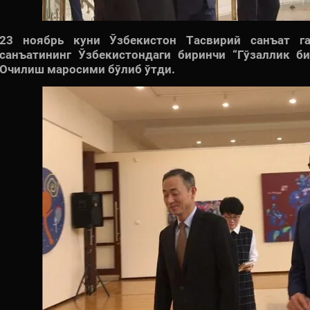
23 ноябрь куни Ўзбекистон Тасвирий санъат га
санъатининг Ўзбекистондаги биринчи “Гўзаллик би
Очилиш маросими бўлиб ўтди.