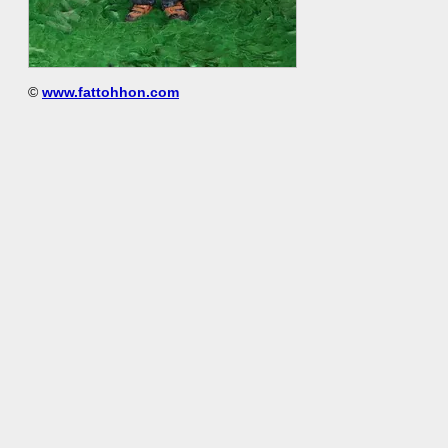
©
www.fattohhon.com